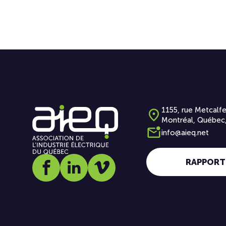
1155, rue Metcalfe
Montréal, Québec
info@aieq.net
RAPPORT
Social media link icon-facebook
Social media link icon-linkedin
Social media link icon-vimeo