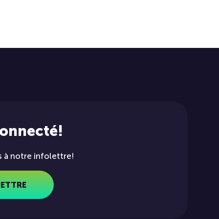
connecté!
à notre infolettre!
LETTRE