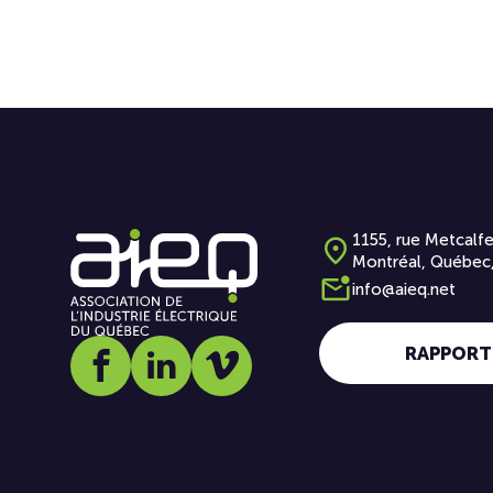
1155, rue Metcalfe
Montréal, Québec
info@aieq.net
RAPPORT
Social media link icon-facebook
Social media link icon-linkedin
Social media link icon-vimeo