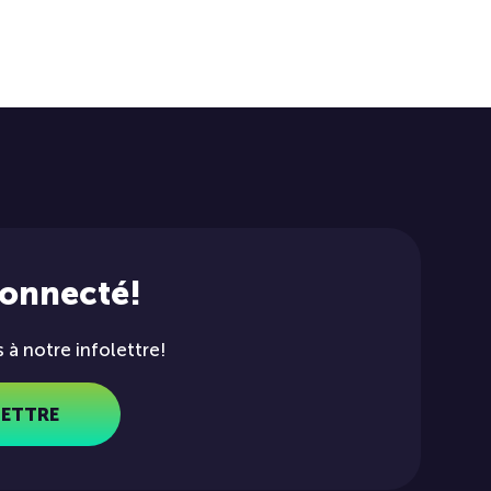
connecté!
à notre infolettre!
LETTRE