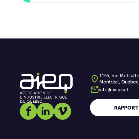
1155, rue Metcalfe
Montréal, Québec
info@aieq.net
RAPPORT
Social media link icon-facebook
Social media link icon-linkedin
Social media link icon-vimeo