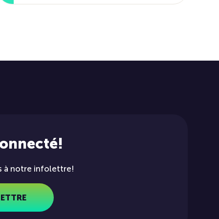
connecté!
à notre infolettre!
LETTRE