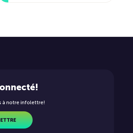
connecté!
à notre infolettre!
LETTRE