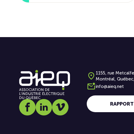
1155, rue Metcalfe
Montréal, Québec
info@aieq.net
RAPPORT
Social media link icon-facebook
Social media link icon-linkedin
Social media link icon-vimeo