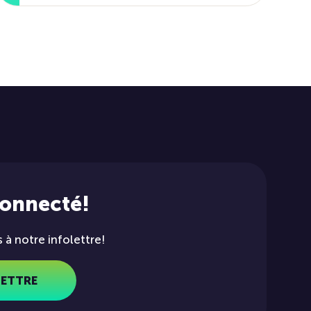
connecté!
à notre infolettre!
LETTRE