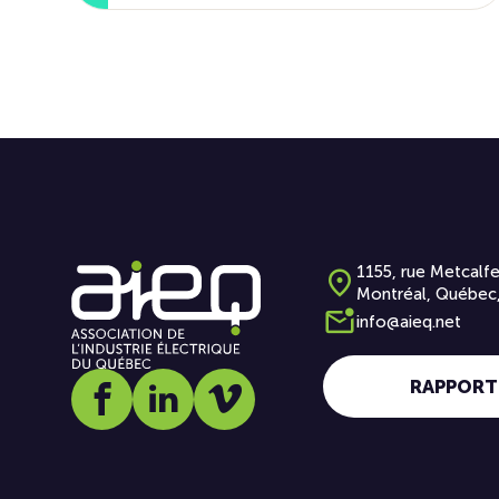
1155, rue Metcalfe
Montréal, Québec
info@aieq.net
RAPPORT
Social media link icon-facebook
Social media link icon-linkedin
Social media link icon-vimeo