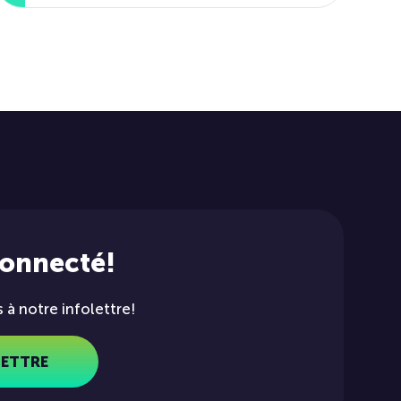
connecté!
à notre infolettre!
LETTRE