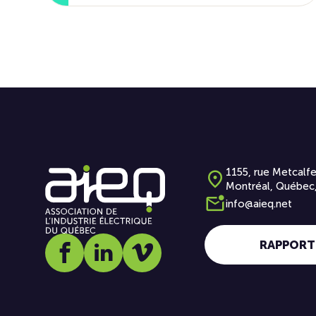
1155, rue Metcalfe
Montréal, Québec
info@aieq.net
RAPPORT
Social media link icon-facebook
Social media link icon-linkedin
Social media link icon-vimeo