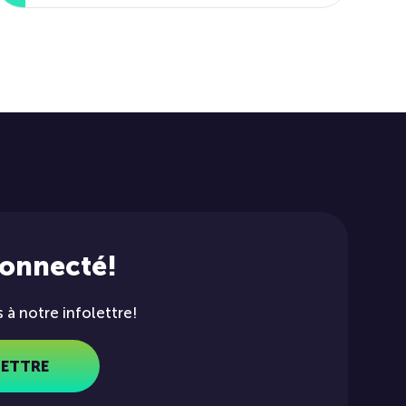
connecté!
à notre infolettre!
LETTRE