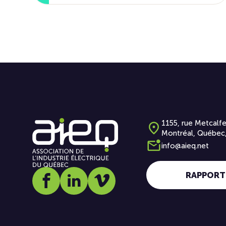
1155, rue Metcalfe
Montréal, Québec
info@aieq.net
RAPPORT
Social media link icon-facebook
Social media link icon-linkedin
Social media link icon-vimeo