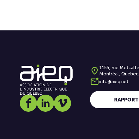
1155, rue Metcalfe
Montréal, Québec
info@aieq.net
RAPPORT
Social media link icon-facebook
Social media link icon-linkedin
Social media link icon-vimeo