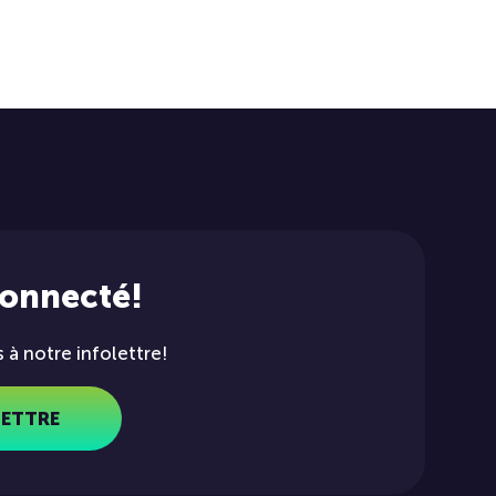
connecté!
à notre infolettre!
LETTRE