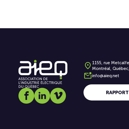
1155, rue Metcalfe
Montréal, Québec
info@aieq.net
RAPPORT
Social media link icon-facebook
Social media link icon-linkedin
Social media link icon-vimeo