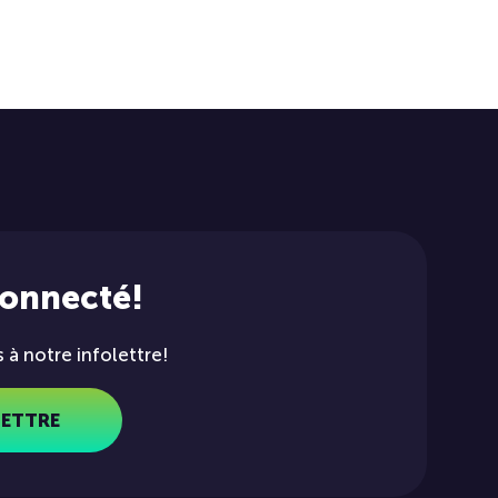
connecté!
à notre infolettre!
LETTRE