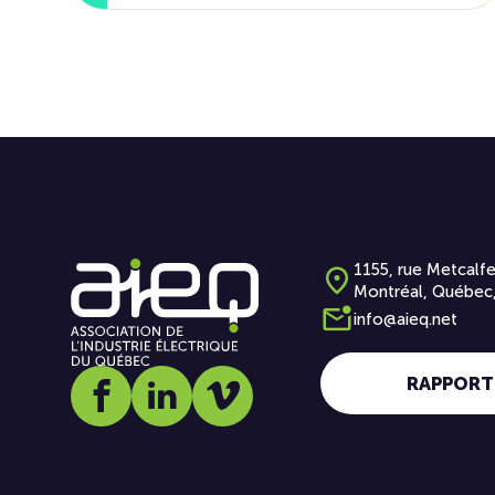
1155, rue Metcalfe
Montréal, Québec
info@aieq.net
RAPPORT
Social media link icon-facebook
Social media link icon-linkedin
Social media link icon-vimeo