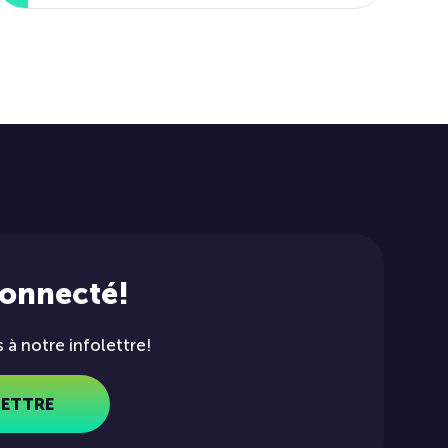
connecté!
à notre infolettre!
LETTRE