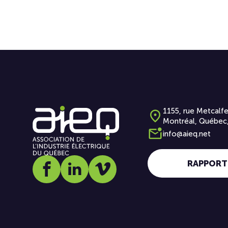
1155, rue Metcalfe
Montréal, Québec
info@aieq.net
RAPPORT
Social media link icon-facebook
Social media link icon-linkedin
Social media link icon-vimeo