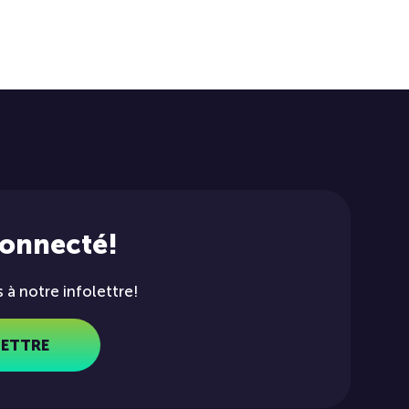
connecté!
à notre infolettre!
LETTRE