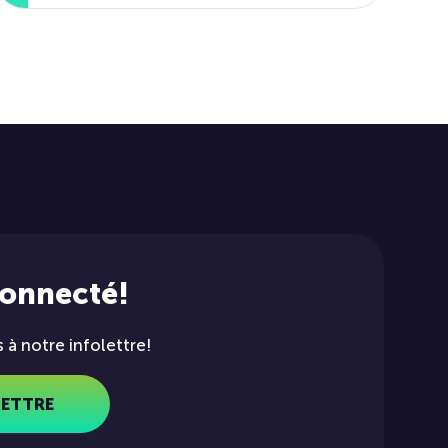
connecté!
à notre infolettre!
LETTRE