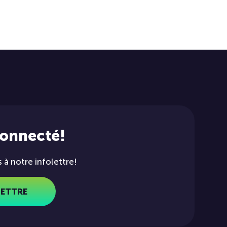
connecté!
à notre infolettre!
LETTRE