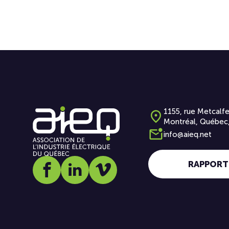
1155, rue Metcalfe
Montréal, Québec
info@aieq.net
RAPPORT
Social media link icon-facebook
Social media link icon-linkedin
Social media link icon-vimeo