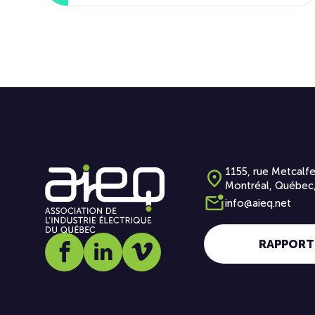
1155, rue Metcalfe
Montréal, Québec
info@aieq.net
RAPPORT
Social media link icon-facebook
Social media link icon-linkedin
Social media link icon-vimeo