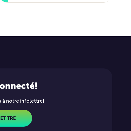
connecté!
à notre infolettre!
LETTRE