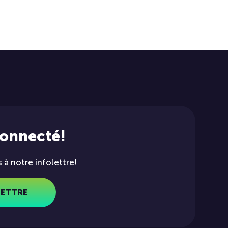
connecté!
à notre infolettre!
LETTRE