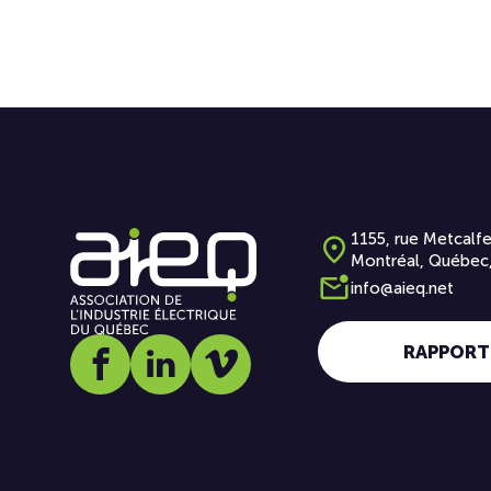
1155, rue Metcalfe
Montréal, Québec
info@aieq.net
RAPPORT
Social media link icon-facebook
Social media link icon-linkedin
Social media link icon-vimeo