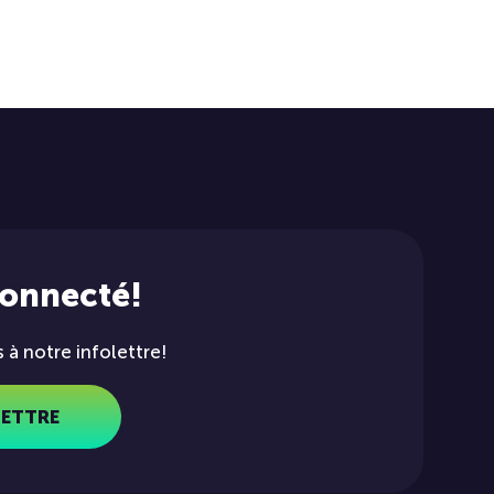
connecté!
à notre infolettre!
LETTRE