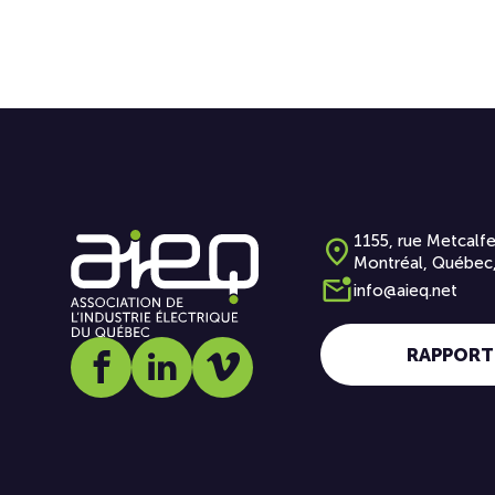
1155, rue Metcalfe
Montréal, Québec
info@aieq.net
RAPPORT
Social media link icon-facebook
Social media link icon-linkedin
Social media link icon-vimeo