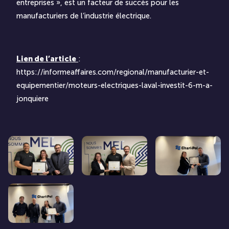
entreprises », est un facteur de succès pour les
manufacturiers de l’industrie électrique.
Lien de l’article
:
https://informeaffaires.com/regional/manufacturier-et-
equipementier/moteurs-electriques-laval-investit-6-m-a-
jonquiere
Image Moteurs électriques Laval investit 6 M$ à Jonquière
Image Moteurs électriques Laval investit 
Image Moteurs électr
Image Moteurs électriques Laval investit 6 M$ à Jonquière