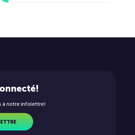
connecté!
à notre infolettre!
LETTRE