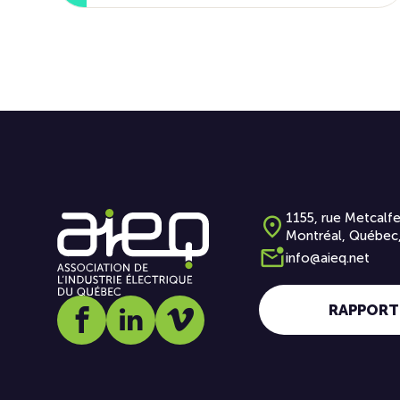
1155, rue Metcalfe
Montréal, Québec
info@aieq.net
RAPPORT
Social media link icon-facebook
Social media link icon-linkedin
Social media link icon-vimeo