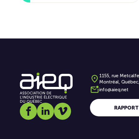
1155, rue Metcalfe
Montréal, Québec
info@aieq.net
RAPPORT
Social media link icon-facebook
Social media link icon-linkedin
Social media link icon-vimeo