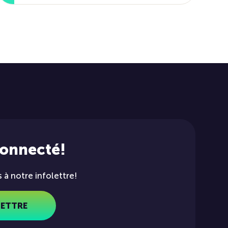
connecté!
à notre infolettre!
LETTRE