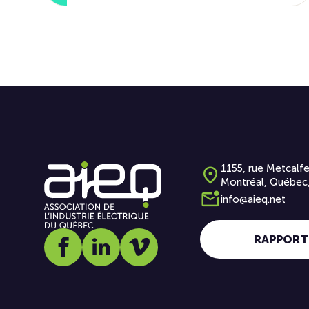
1155, rue Metcalfe
Montréal, Québec
info@aieq.net
RAPPORT
Social media link icon-facebook
Social media link icon-linkedin
Social media link icon-vimeo