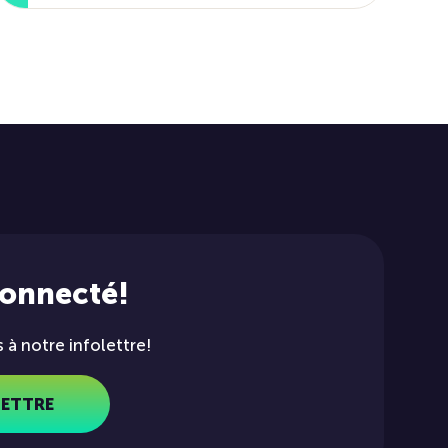
connecté!
à notre infolettre!
LETTRE