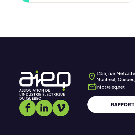
1155, rue Metcalfe
Montréal, Québec
info@aieq.net
RAPPORT
Social media link icon-facebook
Social media link icon-linkedin
Social media link icon-vimeo