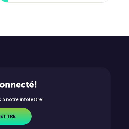
connecté!
à notre infolettre!
LETTRE