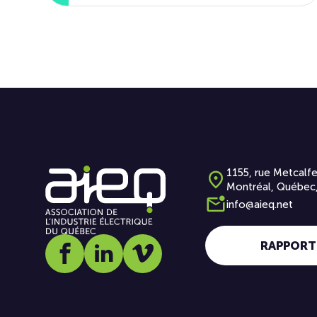
1155, rue Metcalfe
Montréal, Québec
info@aieq.net
RAPPORT
Social media link icon-facebook
Social media link icon-linkedin
Social media link icon-vimeo