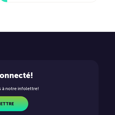
connecté!
à notre infolettre!
LETTRE