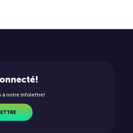
connecté!
à notre infolettre!
LETTRE