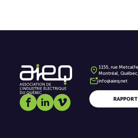
1155, rue Metcalfe
Montréal, Québec
info@aieq.net
RAPPORT
Social media link icon-facebook
Social media link icon-linkedin
Social media link icon-vimeo