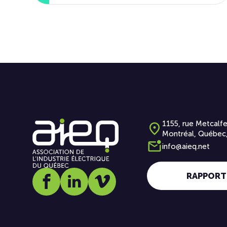
1155, rue Metcalfe
Montréal, Québec
info@aieq.net
RAPPORT
Social media link icon-facebook
Social media link icon-linkedin
Social media link icon-vimeo