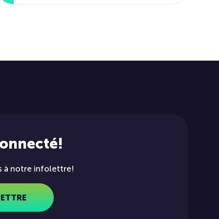
connecté!
à notre infolettre!
LETTRE