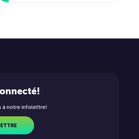
connecté!
à notre infolettre!
LETTRE