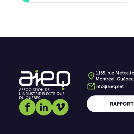
1155, rue Metcalfe
Montréal, Québec
info@aieq.net
RAPPORT
Social media link icon-facebook
Social media link icon-linkedin
Social media link icon-vimeo