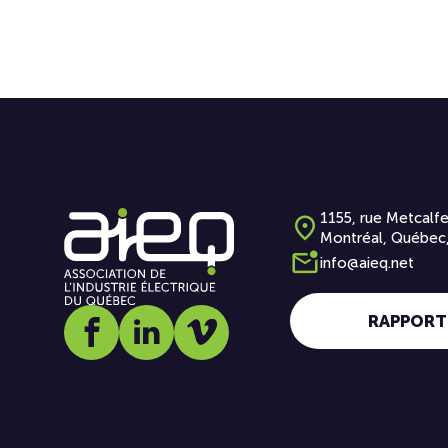
1155, rue Metcalfe
Montréal, Québec
info@aieq.net
RAPPORT
Social media link icon-facebook
Social media link icon-linkedin
Social media link icon-vimeo