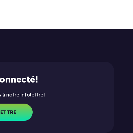
connecté!
à notre infolettre!
LETTRE